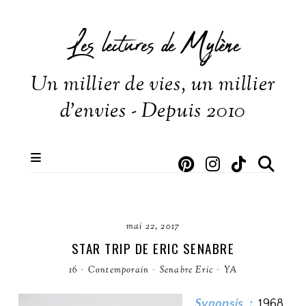
Les lectures de Mylène
Un millier de vies, un millier
d'envies - Depuis 2010
mai 22, 2017
STAR TRIP DE ERIC SENABRE
16
·
Contemporain
·
Senabre Eric
·
YA
Synopsis :
1968,