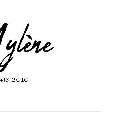
ylène
uis 2010