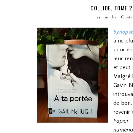
COLLIDE, TOME 2
15
·
adulte
·
Conte
Synopsis
à ne plu
pour êtr
leur ren
et peut-
Malgré l
Gavin B
introuva
de bon, 
revenir 
Papier
numériq