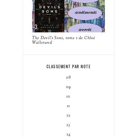
The Devil's Sons, tome 1 de Chloé
Wallerand
CLASSEMENT PAR NOTE
08
09
10
11
12
13
14