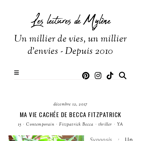
Les lectures de Mylène
Un millier de vies, un millier
d'envies - Depuis 2010
décembre 12, 2017
MA VIE CACHÉE DE BECCA FITZPATRICK
15
·
Contemporain
·
Fitzpatrick Becca
·
thriller
·
YA
Synopsis :
Un