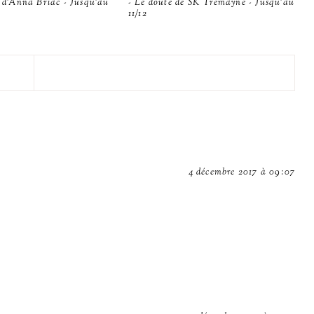
s d'Anna Briac - Jusqu'au
- Le doute de SK Tremayne - Jusqu'au
11/12
4 décembre 2017 à 09:07