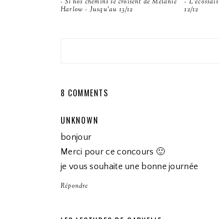
- Si nos chemins se croisent de Melanie
- L'écossai
Harlow - Jusqu'au 13/12
12/12
8 COMMENTS
UNKNOWN
bonjour
Merci pour ce concours 🙂
je vous souhaite une bonne journée
Répondre