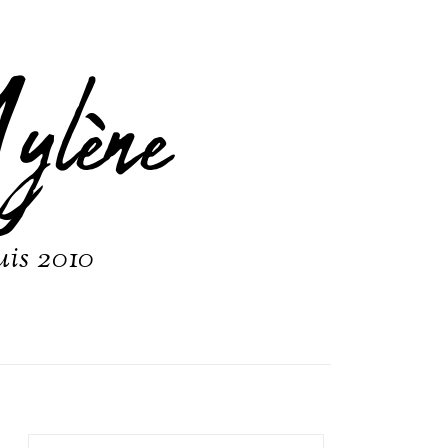
ylène
uis 2010