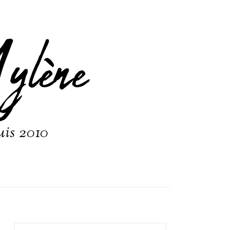
ylène
uis 2010