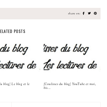
share on:
ELATED POSTS
du blog] Le blog et le
[Coulisses du blog] YouTube et moi,
bis...