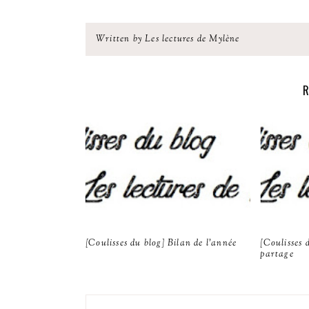
Written by Les lectures de Mylène
R
[Coulisses du blog] Bilan de l'année
[Coulisses 
partage