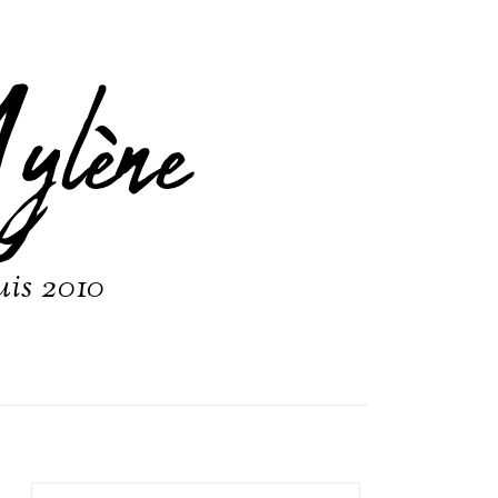
ylène
uis 2010