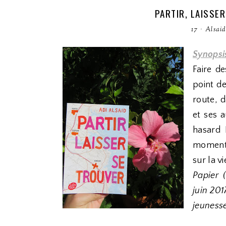
PARTIR, LAISSER
17
·
Alsaid
Synopsi
Faire d
point de
route, d
et ses 
hasard 
moments
sur la v
Papier 
juin 201
jeuness