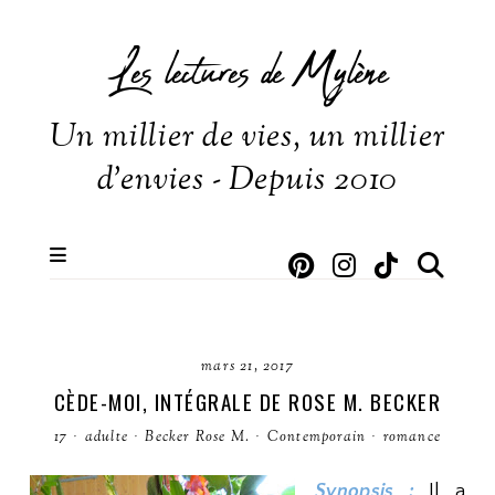
Les lectures de Mylène
Un millier de vies, un millier
d'envies - Depuis 2010
mars 21, 2017
CÈDE-MOI, INTÉGRALE DE ROSE M. BECKER
17
·
adulte
·
Becker Rose M.
·
Contemporain
·
romance
Synopsis :
Il a