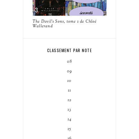
The Devil's Sons, tome 1 de Chloé
Wallerand
CLASSEMENT PAR NOTE
08
09
10
11
12
13
14
15
16