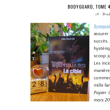
BODYGUARD, TOME 4
18
·
Brad
Synopsis
assurer 
succès, 
hystéri
scoop j
Les inc
manière
comment
mille fa
Papier 
mars 20