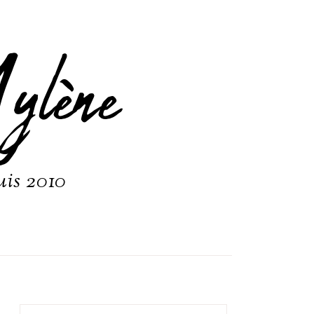
ylène
uis 2010