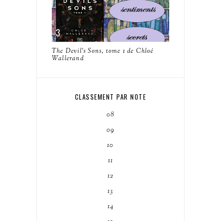
The Devil's Sons, tome 1 de Chloé
Wallerand
CLASSEMENT PAR NOTE
08
09
10
11
12
13
14