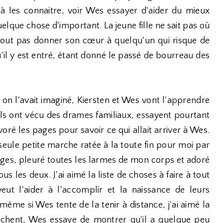
à les connaitre, voir Wes essayer d'aider du mieux
quelque chose d'important. La jeune fille ne sait pas où
rtout pas donner son cœur à quelqu'un qui risque de
u'il y est entré, étant donné le passé de bourreau des
on l'avait imaginé, Kiersten et Wes vont l'apprendre
 Ils ont vécu des drames familiaux, essayent pourtant
évoré les pages pour savoir ce qui allait arriver à Wes.
, seule petite marche ratée à la toute fin pour moi par
nages, pleuré toutes les larmes de mon corps et adoré
ous les deux. J'ai aimé la liste de choses à faire à tout
eut l'aider à l'accomplir et la naissance de leurs
même si Wes tente de la tenir à distance, j'ai aimé la
rochent, Wes essaye de montrer qu'il a quelque peu