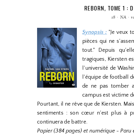
REBORN, TOME 1 : 
18
·
NA
·
r
Synopsis :
"Je veux to
pièces qui ne s’assem
tout." Depuis qu’e
tragiques, Kiersten e
l’université de Washi
l’équipe de football de
de ne pas tomber am
campus est victime d
Pourtant, il ne rêve que de Kiersten. Mais
sentiments : son cœur n’est plus à p
continuera de battre.
Papier (384 pages) et numérique - Paru 