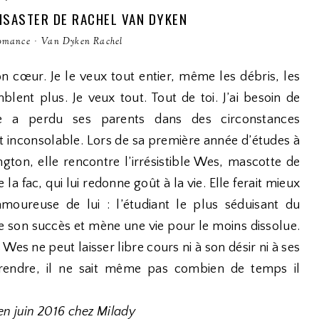
DISASTER DE RACHEL VAN DYKEN
omance
·
Van Dyken Rachel
n cœur. Je le veux tout entier, même les débris, les
blent plus. Je veux tout. Tout de toi. J’ai besoin de
lle a perdu ses parents dans des circonstances
st inconsolable. Lors de sa première année d’études à
ngton, elle rencontre l’irrésistible Wes, mascotte de
 la fac, qui lui redonne goût à la vie. Elle ferait mieux
oureuse de lui : l’étudiant le plus séduisant du
e son succès et mène une vie pour le moins dissolue.
 Wes ne peut laisser libre cours ni à son désir ni à ses
rendre, il ne sait même pas combien de temps il
en juin 2016 chez Milady