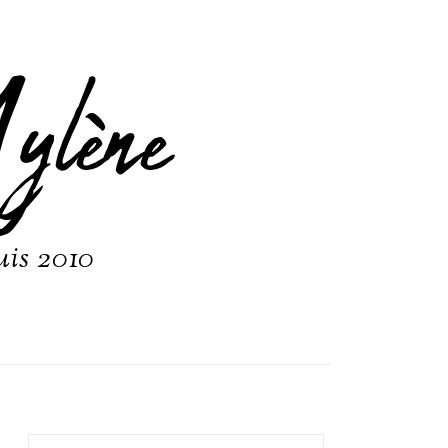
ylène
uis 2010