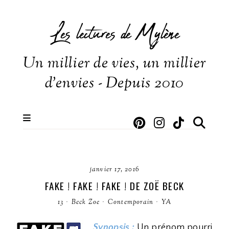
Les lectures de Mylène
Un millier de vies, un millier
d'envies - Depuis 2010
janvier 17, 2016
FAKE ! FAKE ! FAKE ! DE ZOË BECK
13
·
Beck Zoe
·
Contemporain
·
YA
Synopsis :
Un prénom pourri,