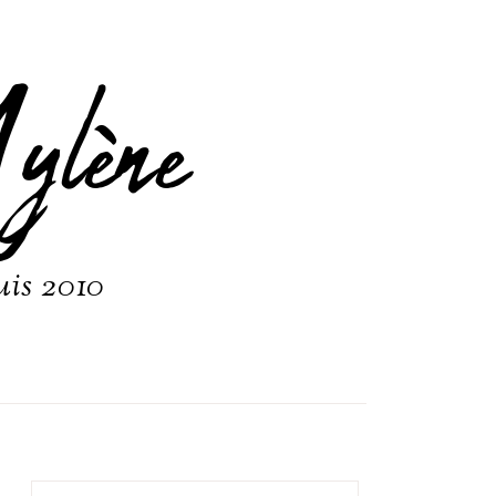
ylène
uis 2010