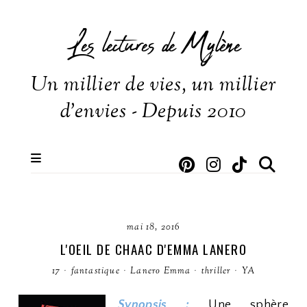
Les lectures de Mylène
Un millier de vies, un millier
d'envies - Depuis 2010
mai 18, 2016
L'OEIL DE CHAAC D'EMMA LANERO
17
·
fantastique
·
Lanero Emma
·
thriller
·
YA
Synopsis :
Une sphère