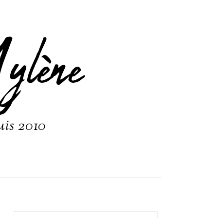
ylène
uis 2010