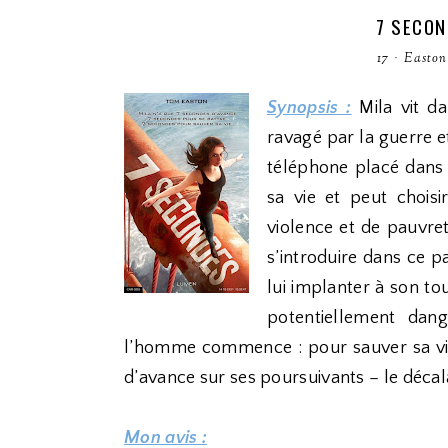
7 SECON
17
·
Easto
Synopsis :
Mila vit da
ravagé par la guerre et
téléphone placé dans 
sa vie et peut choisi
violence et de pauvret
s’introduire dans ce 
lui implanter à son to
potentiellement dan
l’homme commence : pour sauver sa vie
d’avance sur ses poursuivants – le décala
Mon avis :