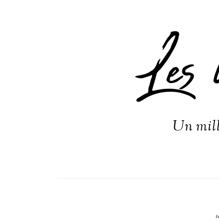
Les 
Un mill
s