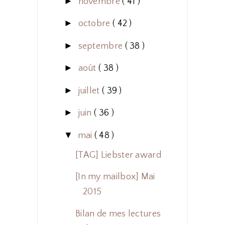
►
novembre
( 41 )
►
octobre
( 42 )
►
septembre
( 38 )
►
août
( 38 )
►
juillet
( 39 )
►
juin
( 36 )
▼
mai
( 48 )
[TAG] Liebster award
[In my mailbox] Mai
2015
Bilan de mes lectures