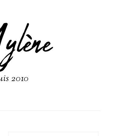
ylène
uis 2010