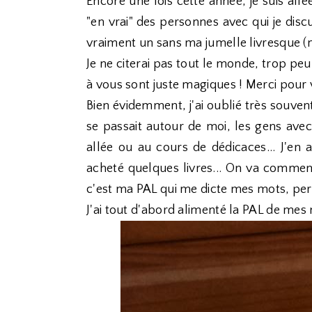
Encore une fois cette année, je suis allé
"en vrai" des personnes avec qui je disc
vraiment un sans ma jumelle livresque (m
Je ne citerai pas tout le monde, trop p
à vous sont juste magiques ! Merci pour
Bien évidemment, j'ai oublié très souven
se passait autour de moi, les gens avec
allée ou au cours de dédicaces... J'en
acheté quelques livres... On va commence
c'est ma PAL qui me dicte mes mots, pers
J'ai tout d'abord alimenté la PAL de mes niè