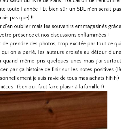
e au salon du livre de Paris, l'occasion de rencontrer
ute toute l'année ! Et bien sûr un SDL n'en serait pas
ais pas que) !!
eur d'en oublier mais les souvenirs emmagasinés grâce
 votre présence et nos discussions enflammées !
t de prendre des photos, trop excitée par tout ce qui
 qui on a parlé, les auteurs croisés au détour d'une
 ai quand même pris quelques unes mais j'ai surtout
r par ça histoire de finir sur les notes positives (là
onnellement je suis ravie de tous mes achats hihihi)
ces : (ben oui, faut faire plaisir à la famille !)