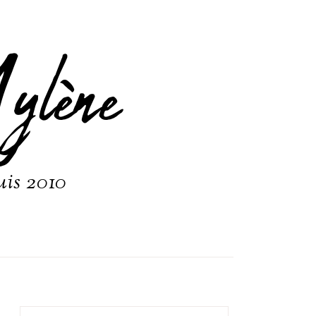
ylène
uis 2010