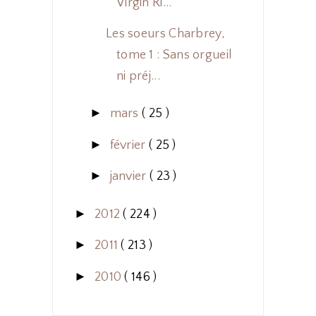
Virgin Ri...
Les soeurs Charbrey,
tome 1 : Sans orgueil
ni préj...
►
mars
( 25 )
►
février
( 25 )
►
janvier
( 23 )
►
2012
( 224 )
►
2011
( 213 )
►
2010
( 146 )