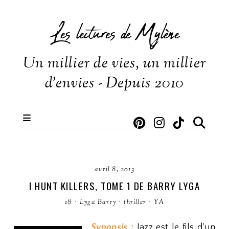
Les lectures de Mylène
Un millier de vies, un millier
d'envies - Depuis 2010
avril 8, 2013
I HUNT KILLERS, TOME 1 DE BARRY LYGA
18
·
Lyga Barry
·
thriller
·
YA
Synopsis :
Jazz est le fils d'un