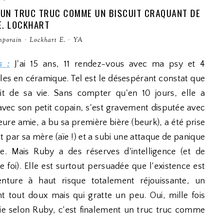
 : UN TRUC TRUC COMME UN BISCUIT CRAQUANT DE
E. LOCKHART
mporain
·
Lockhart E.
·
YA
s :
J'ai 15 ans, 11 rendez-vous avec ma psy et 4
les en céramique. Tel est le désespérant constat que
it de sa vie. Sans compter qu'en 10 jours, elle a
vec son petit copain, s'est gravement disputée avec
eure amie, a bu sa première bière (beurk), a été prise
ait par sa mère (aïe !) et a subi une attaque de panique
le. Mais Ruby a des réserves d'intelligence (et de
 foi). Elle est surtout persuadée que l'existence est
nture à haut risque totalement réjouissante, un
t tout doux mais qui gratte un peu. Oui, mille fois
 vie selon Ruby, c'est finalement un truc truc comme