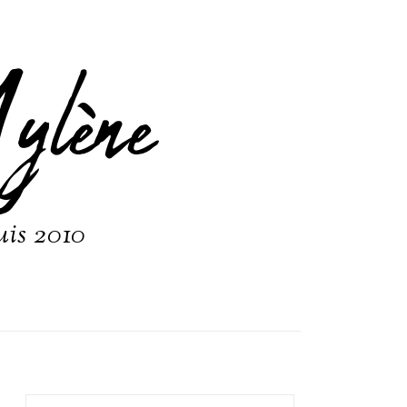
ylène
uis 2010