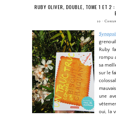
RUBY OLIVER, DOUBLE, TOME 1 ET 2
10
·
Conte
Synopsi
grenouil
Ruby fa
rompu a
sa meill
sur le f
colossa
mauvaise
une ave
vêtemen
oui, la