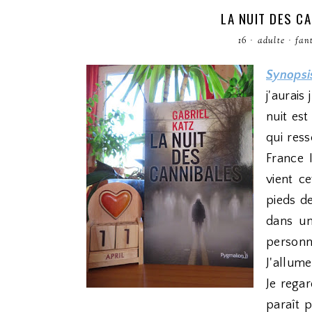
LA NUIT DES C
16
·
adulte
·
fan
Synopsi
j'aurais
nuit es
qui res
France 
vient c
pieds d
dans un
personn
J'allume
Je rega
paraît 