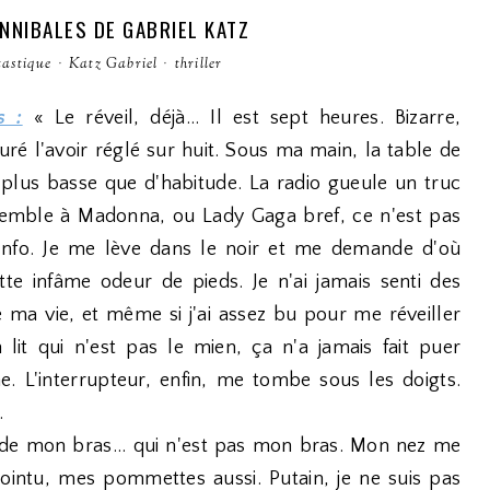
ANNIBALES DE GABRIEL KATZ
tastique
·
Katz Gabriel
·
thriller
s :
« Le réveil, déjà... Il est sept heures. Bizarre,
 juré l'avoir réglé sur huit. Sous ma main, la table de
t plus basse que d'habitude. La radio gueule un truc
semble à Madonna, ou Lady Gaga bref, ce n'est pas
Info. Je me lève dans le noir et me demande d'où
ette infâme odeur de pieds. Je n'ai jamais senti des
e ma vie, et même si j'ai assez bu pour me réveiller
 lit qui n'est pas le mien, ça n'a jamais fait puer
e. L'interrupteur, enfin, me tombe sous les doigts.
.
rde mon bras... qui n'est pas mon bras. Mon nez me
pointu, mes pommettes aussi. Putain, je ne suis pas