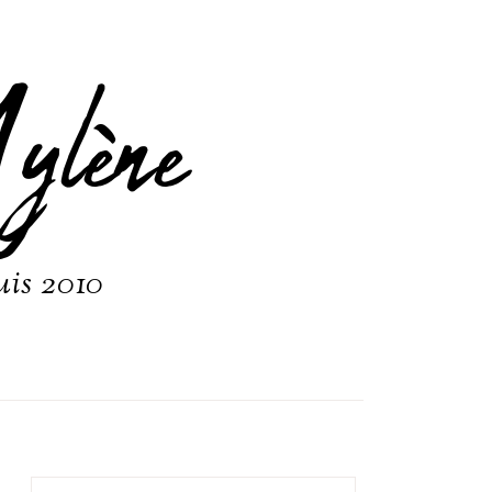
ylène
uis 2010