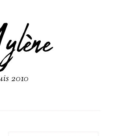
ylène
uis 2010