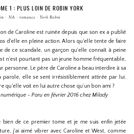
ME 1 : PLUS LOIN DE ROBIN YORK
in
·
NA
·
romance
·
York Robin
on de Caroline est ruinée depuis que son ex a publié
s d’elle en pleine action. Alors qu’elle tente de faire
ce de ce scandale, un garçon qu’elle connaît à peine
st n’est pourtant pas un jeune homme fréquentable,
ur personne. Le père de Caroline a beau interdire à sa
la parole, elle se sent irrésistiblement attirée par lui.
ire qu’elle voit en lui autre chose qu’un bon ami ?
 numérique - Paru en février 2016 chez Milady
 bien de ce premier tome et je me suis enfin jetée
ture, j'ai aimé vibrer avec Caroline et West, comme