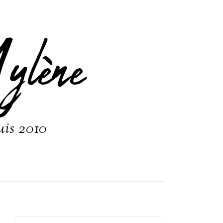
ylène
uis 2010