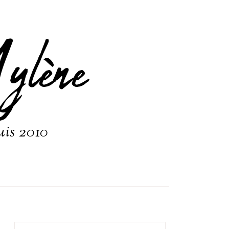
ylène
uis 2010