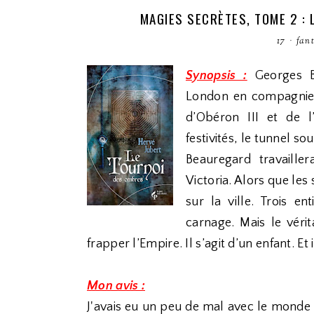
MAGIES SECRÈTES, TOME 2 :
17
·
fan
Synopsis :
Georges B
London en compagnie d
d’Obéron III et de l
festivités, le tunnel so
Beauregard travaill
Victoria. Alors que le
sur la ville. Trois en
carnage. Mais le vérit
frapper l’Empire. Il s’agit d’un enfant. Et 
Mon avis :
J'avais eu un peu de mal avec le monde 