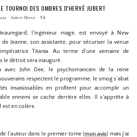
 LE TOURNOI DES OMBRES D'HERVÉ JUBERT
tasy
·
Jubert Hervé
·
YA
eauregard, l’ingénieur mage, est envoyé à New
e Jeanne, son assistante, pour sécuriser la venue
’impératrice Titania. Au terme d’une semaine de
us le détroit sera inauguré.
era avec John Dee, le psychomancien de la reine
s souverains respectent le programme, le smog s’abat
tités insaisissables en profitent pour accomplir un
able ennemi se cache derrière elles. Il s’apprête à
il est en colère.
de l'auteur dans le premier tome (
mon avis
) mais j'ai