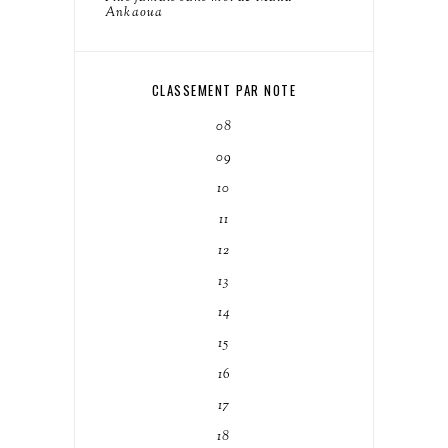
Ankaoua
CLASSEMENT PAR NOTE
08
09
10
11
12
13
14
15
16
17
18