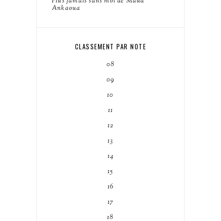
Plus jamais sans moi de Maud
Ankaoua
CLASSEMENT PAR NOTE
08
09
10
11
12
13
14
15
16
17
18