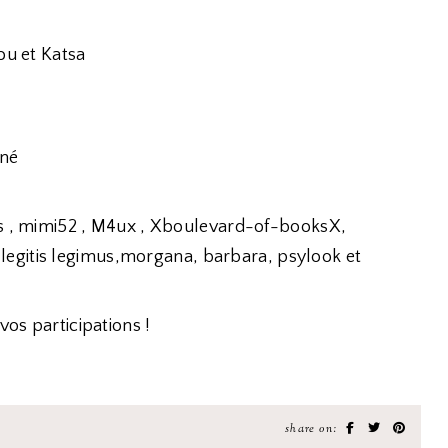
ou et Katsa
iné
s , mimi52 , M4ux , Xboulevard-of-booksX,
o legitis legimus,morgana, barbara, psylook et
vos participations !
share on: