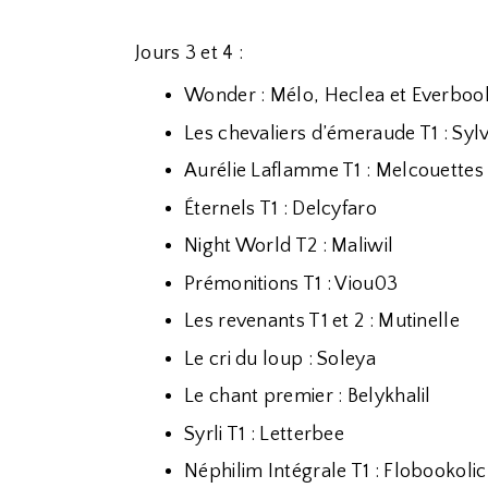
Jours 3 et 4 :
Wonder : Mélo, Heclea et Everboo
Les chevaliers d’émeraude T1 : Sylv
Aurélie Laflamme T1 : Melcouettes
Éternels T1 : Delcyfaro
Night World T2 : Maliwil
Prémonitions T1 : Viou03
Les revenants T1 et 2 : Mutinelle
Le cri du loup : Soleya
Le chant premier : Belykhalil
Syrli T1 : Letterbee
Néphilim Intégrale T1 : Flobookolic