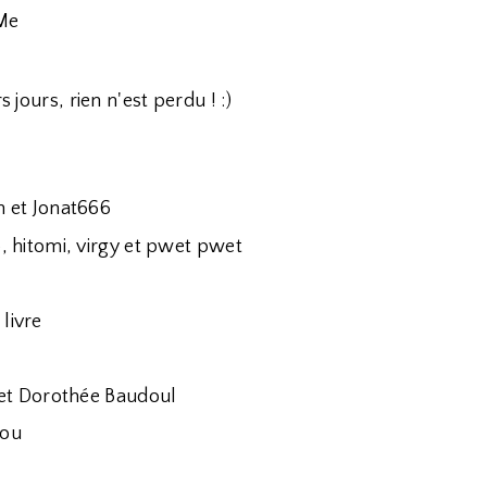
eMe
 jours, rien n'est perdu ! :)
n et Jonat666
, hitomi, virgy et pwet pwet
livre
e et Dorothée Baudoul
cou