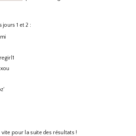
jours 1 et 2 :
imi
regirl1
nxou
z'
 vite pour la suite des résultats !