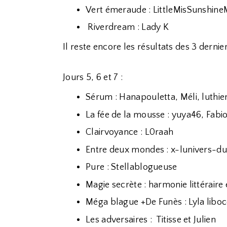
Vert émeraude : LittleMisSunshin
Riverdream : Lady K
Il reste encore les résultats des 3 derniers
Jours 5, 6 et 7 :
Sérum : Hanapouletta, Méli, luthie
La fée de la mousse : yuya46, Fabio
Clairvoyance : L0raah
Entre deux mondes : x-lunivers-du 
Pure : Stellablogueuse
Magie secrète : harmonie littérair
Méga blague +De Funès : Lyla libo
Les adversaires : Titisse et Julien