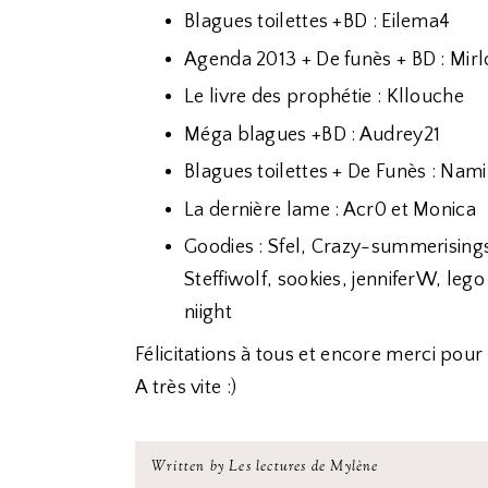
Blagues toilettes +BD : Eilema4
Agenda 2013 + De funès + BD : Mirl
Le livre des prophétie : Kllouche
Méga blagues +BD : Audrey21
Blagues toilettes + De Funès : Nam
La dernière lame : Acr0 et Monica
Goodies : Sfel, Crazy-summerising
Steffiwolf, sookies, jenniferW, leg
niight
Félicitations à tous et encore merci pour 
A très vite :)
Written by Les lectures de Mylène