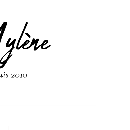
ylène
uis 2010