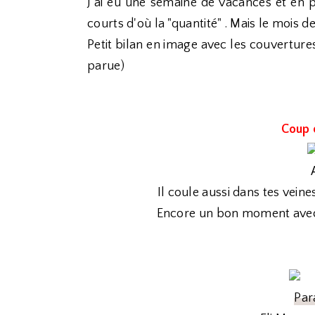
J'ai eu une semaine de vacances et en plu
courts d'où la "quantité" . Mais le mois de
Petit bilan en image avec les couvertures 
parue)
Coup 
Il coule aussi dans tes vein
Encore un bon moment avec 
Par