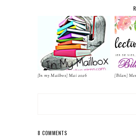
R
[In my Mailbox] Mai 2026
[Bilan] Mes
8 COMMENTS