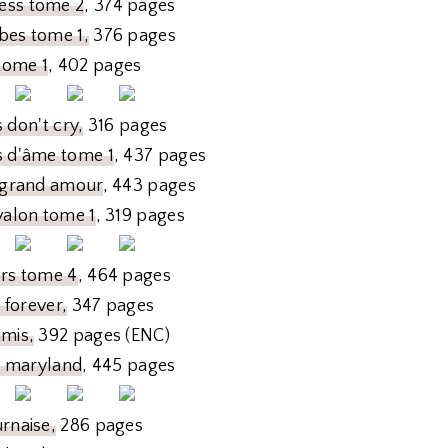
ess tome 2
, 374 pages
bes tome 1,
376 pages
 tome 1
, 402 pages
 don't cry,
316 pages
s d'âme tome 1
, 437 pages
e grand amour
, 443 pages
Avalon tome 1
, 319 pages
ers tome 4
, 464 pages
forever,
347 pages
umis,
392 pages (ENC)
u maryland
, 445 pages
urnaise,
286 pages