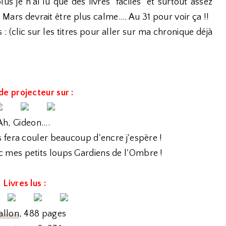
s je n'ai lu que des livres "faciles" et surtout assez
 Mars devrait être plus calme.... Au 31 pour voir ça !!
: (clic sur les titres pour aller sur ma chronique déjà
de projecteur sur :
Ah, Gideon....
es fera couler beaucoup d'encre j'espère !
mes petits loups Gardiens de l'Ombre !
Livres lus :
allon
, 488 pages