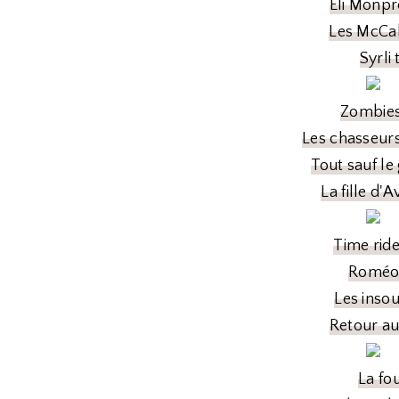
Eli Monpr
Les McCa
Syrli
Zombies
Les chasseur
Tout sauf l
La fille d'
Time rid
Roméo 
Les inso
Retour a
La fo