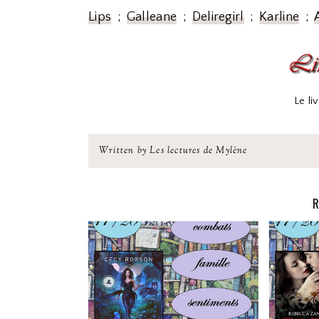
Lips
;
Galleane
;
Deliregirl
;
Karline
;
Le li
Written by Les lectures de Mylène
R