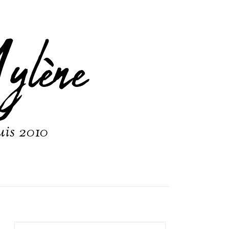
ylène
uis 2010