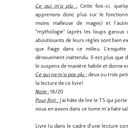
Ce qui m'a plu :
Cette fois-ci, quel
apprenons donc plus sur le fonctionn
moins mafieuse de mages) et l'aute
"mythologie" (après les loups garous 
aboutissants de leurs règles sont bie
que Paige dans ce milieu. L'enquête
dénouement inattendu. Il est plus que dif
le suspens de manière habile et donne en
Ce qui ne m'a pas plu :
deux ou trois peti
la lecture de ce livre!
Note :
18/20
Pour finir :
j'ai hâte de lire le T5 qui p
orte
nous en avons dans ce tome m'a faite saliv
Livre lu dans le cadre d'une lecture co