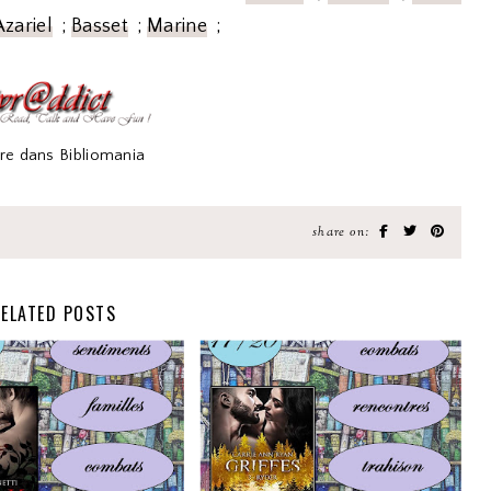
Azariel
;
Basset
;
Marine
;
vre dans Bibliomania
share on:
ELATED POSTS