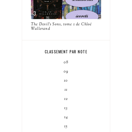
The Devil's Sons, tome 1 de Chloé
Wallerand
CLASSEMENT PAR NOTE
08
09
10
11
12
13
14
15